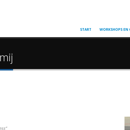
START
WORKSHOPS EN 
mij
ess”