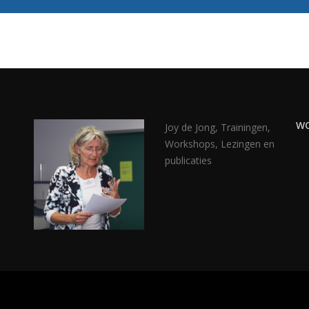
WO
Joy de Jong, Trainingen,
Workshops, Lezingen en
publicaties
n