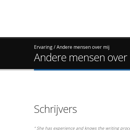
Ervaring
/
Andere mensen over mij
Andere mensen over 
Schrijvers
“ She has experience and knows the writing proc